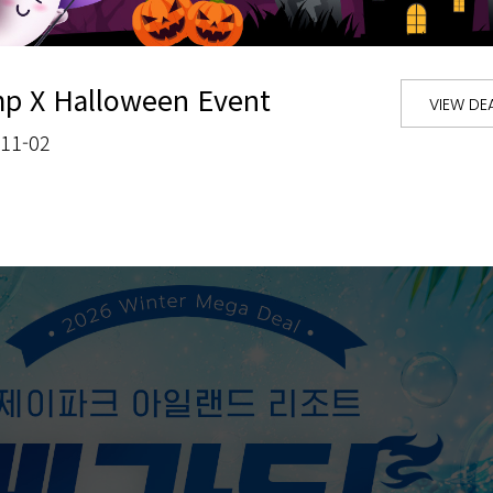
mp X Halloween Event
VIEW DE
-11-02