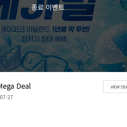
Mega Deal
VIEW DE
-07-27