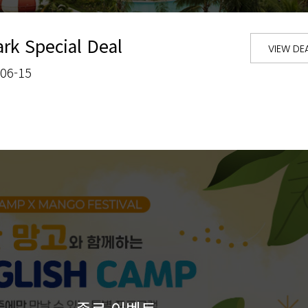
rk Special Deal
VIEW DE
-06-15